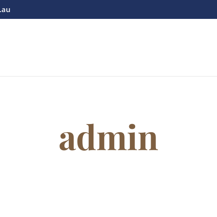
.au
admin