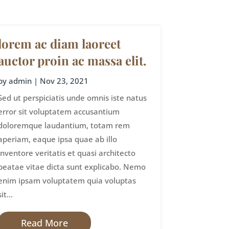
lorem ac diam laoreet
auctor proin ac massa elit.
by
admin
|
Nov 23, 2021
Sed ut perspiciatis unde omnis iste natus
error sit voluptatem accusantium
doloremque laudantium, totam rem
aperiam, eaque ipsa quae ab illo
inventore veritatis et quasi architecto
beatae vitae dicta sunt explicabo. Nemo
enim ipsam voluptatem quia voluptas
sit...
Read More